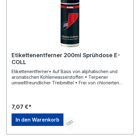
Etikettenentferner 200ml Sprühdose E-
COLL
Etikettenentferner• Auf Basis von aliphatischen und
aromatischen Kohlenwasserstoffen • Terpener
umweltfreundlicher Treibmittel • Frei von chlorierten
Lösungsmitteln • Lack- und Kunststoffverträglichkeit an
verdeckter Stelle prüfen • Für Papieretiketten • Zum
Weichmachen und Entfernern von Klebstoffresten, z. B.
Etikettenleim • Gutes Lösungsvermögen bei Silikonen,
7,07 €*
Kaugummi, Wachs und Beschichtungen • Schonende
Entfettung von OberflächenSignalwort: Gefahr
In den Warenkorb
Gefahrenhinweise: H229: Behälter steht unter Druck:
Kann bei Erwärmung bersten;H411: Giftig für
Wasserorganismen, mit langfristiger Wirkung;H317: Kann
allergische Hautreaktionen verursachen;H315: