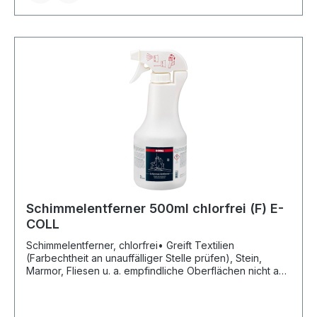
Schimmelentferner 500ml chlorfrei (F) E-
COLL
Schimmelentferner, chlorfrei• Greift Textilien
(Farbechtheit an unauffälliger Stelle prüfen), Stein,
Marmor, Fliesen u. a. empfindliche Oberflächen nicht an
• Umweltschonend • Beugt neuer Schimmelbildung vor
• Geruchsneutral • Zur Reinigung fleckiger, dunkler
Fugen zwischen den Fliesen im Badezimmer sowie