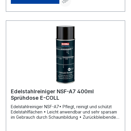
Entfernt die schwersten industriellen Verschmutzungen
von nahezu allen Oberflächen wie z. B. Böden, Wänden,
Fliesen, Maschinen, Küchen etc. • Eignet sich
hervorragend für den Einsatz im Rahmen von HACCP-
Konzepten • pH-Wert: 11,3 (unverdünnt)Signalwort:
Gefahr Gefahrenhinweise: H315: Verursacht
Hautreizungen;H318: Verursacht schwere
AugenschädenHersteller: Einkaufsbüro Deutscher
Eisenhändler GmbH, EDE Platz 1, 42389 Wuppertal, DE,
+4920260960, webkontakt@ede.de
Edelstahlreiniger NSF-A7 400ml
Sprühdose E-COLL
Edelstahlreiniger NSF-A7• Pflegt, reinigt und schützt
Edelstahlflächen • Leicht anwendbar und sehr sparsam
im Gebrauch durch Schaumbildung • Zurückbleibender
Schutzfilm lässt Wasserspritzer abperlen •
Tensidhaltiger Edelstahlreiniger • Einsatz in sämtlichen