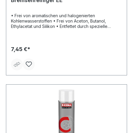
Bremsenreiniger EE
• Frei von aromatischen und halogenierten
Kohlenwasserstoffen • Frei von Aceton, Butanol,
Ethylacetat und Silikon • Entfettet durch spezielle
Lösungsmittel • Trocknet schnell ab • Entfernt selbst
hartnäckige Verschmutzungen gründlich und schonend
• Reinigung von Trommel- und Scheibenbremsen,
Bremsklötzen, Federn, Backen, Kupplungen, Belägen,
7,45 €*
Druckplatten und Kupplungsteilen allgemein, Getriebe,
Vergaser, Benzinpumpen, Motorteile usw.