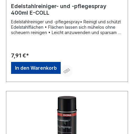
Edelstahlreiniger- und -pflegespray
400ml E-COLL
Edelstahlreiniger und -pflegespray• Reinigt und schützt
Edelstahlflächen • Flächen lassen sich mühelos ohne
scheuern reinigen • Leicht anzuwenden und sparsam •
Zurückbleibender Schutzfilm lässt Wasserspritzer
abperlen • Reinigt auch große Flächen ohne
Streifenbildung • Für Geschirrspülmaschinen,
Arbeitsflächen, Schränke, Regale, Thermowagen,
7,91 €*
Konvektomaten • Verringert FingerabdrückeSignalwort:
Gefahr Gefahrenhinweise: H222: Extrem entzündbares
In den Warenkorb
Aerosol;H229: Behälter steht unter Druck: Kann bei
Erwärmung bersten;H304: Kann bei Verschlucken und
Eindringen in die Atemwege tödlich seinHersteller:
Einkaufsbüro Deutscher Eisenhändler GmbH, EDE Platz 1,
42389 Wuppertal, DE, +4920260960,
webkontakt@ede.de