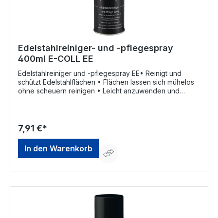
Edelstahlreiniger- und -pflegespray
400ml E-COLL EE
Edelstahlreiniger und -pflegespray EE• Reinigt und
schützt Edelstahlflächen • Flächen lassen sich mühelos
ohne scheuern reinigen • Leicht anzuwenden und
sparsam • Zurückbleibender Schutzfilm lässt
Wasserspritzer abperlen • Reinigt auch große Flächen
ohne Streifenbildung • Für Geschirrspülmaschinen,
Arbeitsflächen, Schränke, Regale, Thermowagen,
7,91 €*
Konvektomaten • Verringert FingerabdrückeSignalwort:
Gefahr Gefahrenhinweise: H222: Extrem entzündbares
In den Warenkorb
Aerosol;H229: Behälter steht unter Druck: Kann bei
Erwärmung bersten;H304: Kann bei Verschlucken und
Eindringen in die Atemwege tödlich seinHersteller:
Einkaufsbüro Deutscher Eisenhändler GmbH, EDE Platz 1,
42389 Wuppertal, DE, +4920260960,
webkontakt@ede.de