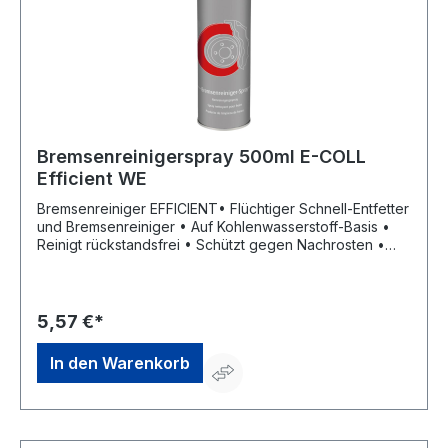
+4920260960, webkontakt@ede.de
Bremsenreinigerspray 500ml E-COLL
Efficient WE
Bremsenreiniger EFFICIENT• Flüchtiger Schnell-Entfetter
und Bremsenreiniger • Auf Kohlenwasserstoff-Basis •
Reinigt rückstandsfrei • Schützt gegen Nachrosten •
Hohe Reinigungswirkung, niedrige Verdunstungszahl •
Frei von aromatischen oder halogenierten
Kohlenwasserstoffen • Trommel- und
Scheibenbremsen, Bremsklötzen, Federn, Backen,
5,57 €*
Kupplungen, Belägen, Druckplatten und Kupplungsteilen
allgemein, Getriebe, Vergaser, Benzinpumpen,
In den Warenkorb
Motorteile usw Hinweis: Auf Kunststoff- und
Lackverträglichkeit durch Vorversuch prüfen.Signalwort:
Gefahr Gefahrenhinweise: H222: Extrem entzündbares
Aerosol;H411: Giftig für Wasserorganismen, mit
langfristiger Wirkung;H315: Verursacht