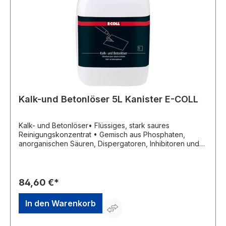
Kalk-und Betonlöser 5L Kanister E-COLL
Kalk- und Betonlöser• Flüssiges, stark saures
Reinigungskonzentrat • Gemisch aus Phosphaten,
anorganischen Säuren, Dispergatoren, Inhibitoren und
Entschäumer • Das Produkt ist geruch- und farblos • Je
nach Verschmutzungsgrad wird das Konzentrat 1:5 mit
Wasser verdünnt • Zur Lösung von Kalk, Betonresten
und Zementschleiern • Entfernt Rost und bildet auf
84,60 €*
Eisenmetallen eine schützende Phosphatschicht
Hinweis: Gegenüber Metallen immer Eigenversuch
In den Warenkorb
durchführen – manche Legierungen können
anlaufen.Signalwort: Gefahr Gefahrenhinweise: H314:
Verursacht schwere Verätzungen der Haut und schwere