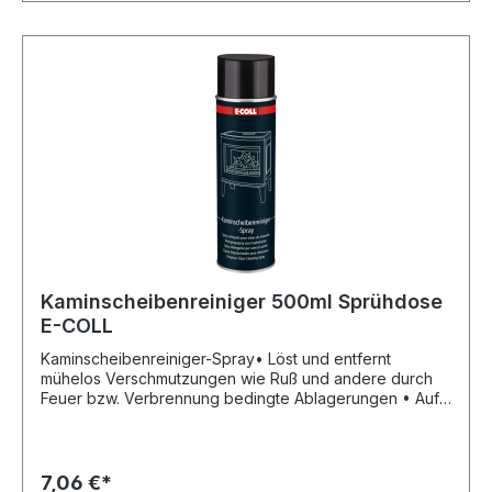
Augenschäden;H290: Kann gegenüber Metallen
korrosiv seinHersteller: Einkaufsbüro Deutscher
Eisenhändler GmbH, EDE Platz 1, 42389 Wuppertal, DE,
+4920260960, webkontakt@ede.de
Kaminscheibenreiniger 500ml Sprühdose
E-COLL
Kaminscheibenreiniger-Spray• Löst und entfernt
mühelos Verschmutzungen wie Ruß und andere durch
Feuer bzw. Verbrennung bedingte Ablagerungen • Auf
Wasserbasis • Silikonfrei • Spezialreiniger für
KaminscheibenSignalwort: Gefahr Gefahrenhinweise:
H229: Behälter steht unter Druck: Kann bei Erwärmung
bersten;H222: Extrem entzündbares AerosolHersteller:
7,06 €*