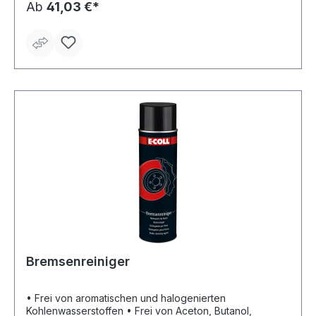
Glas, Emaille, Metall • Mischungsverhältnis: 1:10 •
Ab
41,03 €*
Verbrauch: 25 ml reichen für 100 m² • pH-Wert: ca. 11,4
Bremsenreiniger
• Frei von aromatischen und halogenierten
Kohlenwasserstoffen • Frei von Aceton, Butanol,