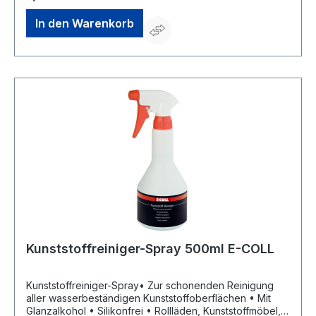
Einkaufsbüro Deutscher Eisenhändler GmbH, EDE Platz 1,
42389 Wuppertal, DE, +4920260960,
In den Warenkorb
webkontakt@ede.de
Kunststoffreiniger-Spray 500ml E-COLL
Kunststoffreiniger-Spray• Zur schonenden Reinigung
aller wasserbeständigen Kunststoffoberflächen • Mit
Glanzalkohol • Silikonfrei • Rollläden, Kunststoffmöbel,