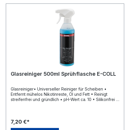
Verursacht Hautreizungen;H222: Extrem entzündbares
AerosolHersteller: Einkaufsbüro Deutscher Eisenhändler
GmbH, EDE Platz 1, 42389 Wuppertal, DE, +4920260960,
webkontakt@ede.de
Glasreiniger 500ml Sprühflasche E-COLL
Glasreiniger• Universeller Reiniger für Scheiben •
Entfernt mühelos Nikotinreste, Öl und Fett • Reinigt
streifenfrei und gründlich • pH-Wert ca. 10 • Silikonfrei •
Zum Reinigen von Autoscheiben, Spiegeln,
Scheinwerfern, Rahmen, Fensterscheiben, Glastischen
u.v.m.Hersteller: Einkaufsbüro Deutscher Eisenhändler
GmbH, EDE Platz 1, 42389 Wuppertal, DE, +4920260960,
7,20 €*
webkontakt@ede.de